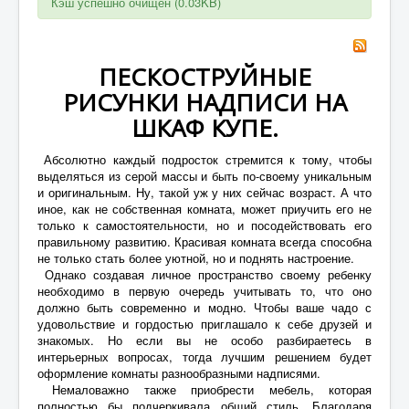
Кэш успешно очищен (0.03KB)
СТАТЬИ
УСЛУГИ И ЦЕНЫ
ПЕСКОСТРУЙНЫЕ
ШКАФ КУПЕ ФОТО
РИСУНКИ НАДПИСИ НА
ПРОДУКЦИЯ
ШКАФ КУПЕ.
КОНТАКТЫ
Абсолютно каждый подросток стремится к тому, чтобы
выделяться из серой массы и быть по-своему уникальным
и оригинальным. Ну, такой уж у них сейчас возраст. А что
иное, как не собственная комната, может приучить его не
только к самостоятельности, но и посодействовать его
правильному развитию. Красивая комната всегда способна
не только стать более уютной, но и поднять настроение.
Однако создавая личное пространство своему ребенку
необходимо в первую очередь учитывать то, что оно
должно быть современно и модно. Чтобы ваше чадо с
удовольствие и гордостью приглашало к себе друзей и
знакомых. Но если вы не особо разбираетесь в
интерьерных вопросах, тогда лучшим решением будет
оформление комнаты разнообразными надписями.
Немаловажно также приобрести мебель, которая
полностью бы подчеркивала общий стиль. Благодаря